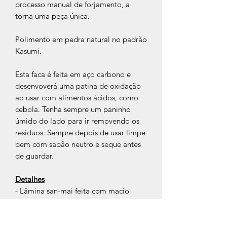
processo manual de forjamento, a
torna uma peça única.
Polimento em pedra natural no padrão
Kasumi.
Esta faca é feita em aço carbono e
desenvoverá uma patina de oxidação
ao usar com alimentos ácidos, como
cebola. Tenha sempre um paninho
úmido do lado para ir removendo os
resíduos. Sempre depois de usar limpe
bem com sabão neutro e seque antes
de guardar.
Detalhes
- Lâmina san-mai feita com macio
nass camadas exteriores. Núcleo em
aço 52100.
- Tratamento térmico de refinamento,