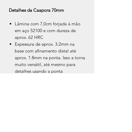
Detalhes da Caapora 70mm
Lâmina com 7,0cm forjada à mão
em aço 52100 e com dureza de
aprox. 62 HRC
Expessura de aprox. 3.2mm na
base com afinamento distal até
aprox. 1.8mm na ponta. Isso a torna
muito versátil, até mesmo para
detalhes usando a ponta
Cabo de madeira
Imbuia
com
aprox. 13cm de comprimento
Afiação feita em pedra sobre
desbaste côncavo à 28 graus, o que
a torna uma lâmina para uso geral,
tanto para acabamento quanto
para cortes mais agressivos
Detalhe de pino de cobre na